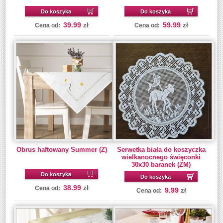
Do koszyka
Do koszyka
39.99
59.99
zł
zł
Cena od:
Cena od:
Obrus haftowany Summer (Z)
Serwetka biała do koszyczka
wielkanocnego święconki
30x30 baranek (ZM)
Do koszyka
Do koszyka
38.99
zł
Cena od:
9.99
zł
Cena od: