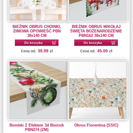
BIEŻNIK OBRUS CHOINKI,
BIEŻNIK OBRUS MIKOŁAJ
ZIMOWA OPOWIEŚĆ PBN
ŚWIĘTA BOŻENARODZENIE
38x140 CM
PBN162 38x140 CM
Do koszyka
Do koszyka
39.99
45.00
zł
zł
Cena od:
Cena od:
Bombki Z Efektem 3d Bieżnik
Obrus Fiorentina (SSIC)
PBN274 (ZM)