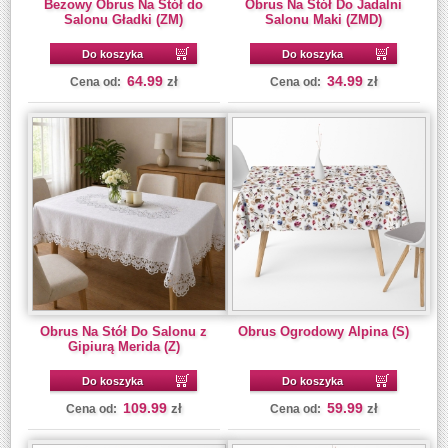
Bezowy Obrus Na Stół do
Obrus Na Stół Do Jadalni
Salonu Gładki (ZM)
Salonu Maki (ZMD)
Do koszyka
Do koszyka
64.99
34.99
zł
zł
Cena od:
Cena od:
Obrus Na Stół Do Salonu z
Obrus Ogrodowy Alpina (S)
Gipiurą Merida (Z)
Do koszyka
Do koszyka
109.99
59.99
zł
zł
Cena od:
Cena od: