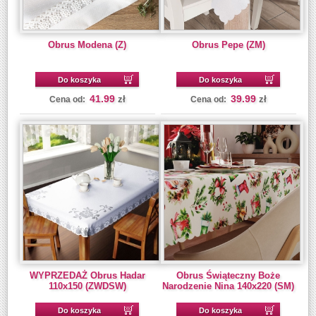
Obrus Modena (Z)
Obrus Pepe (ZM)
Do koszyka
Do koszyka
41.99
39.99
zł
zł
Cena od:
Cena od:
WYPRZEDAŻ Obrus Hadar
Obrus Świąteczny Boże
110x150 (ZWDSW)
Narodzenie Nina 140x220 (SM)
Do koszyka
Do koszyka