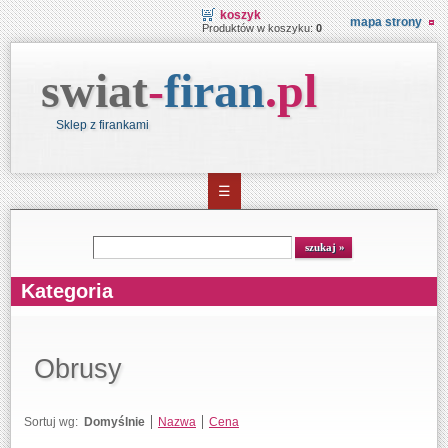
koszyk
mapa strony
Produktów w koszyku:
0
swiat
-
firan
.
pl
Sklep z firankami
☰
Wyszukiwarka
szukaj
Kategoria
Obrusy
Sortuj wg:
Domyślnie
Nazwa
Cena