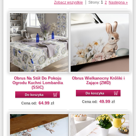
1
Zobacz wszystkie
Strony:
2
Następna »
Obrus Na Stół Do Pokoju
Obrus Wielkanocny Króliki i
Ogrodu Kuchni Lombardia
Zające (ZMD)
(SSIC)
Do koszyka
Do koszyka
49.99
zł
Cena od:
64.99
zł
Cena od: