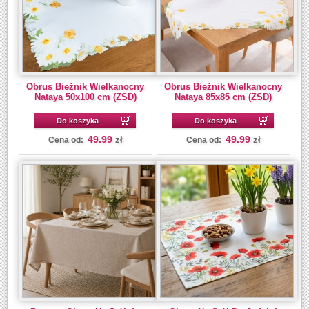
Obrus Bieżnik Wielkanocny
Obrus Bieżnik Wielkanocny
Nataya 50x100 cm (ZSD)
Nataya 85x85 cm (ZSD)
Do koszyka
Do koszyka
49.99
49.99
zł
zł
Cena od:
Cena od: