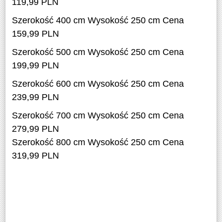
119,99 PLN
Szerokość 400 cm Wysokość 250 cm Cena
159,99 PLN
Szerokość 500 cm Wysokość 250 cm Cena
199,99 PLN
Szerokość 600 cm Wysokość 250 cm Cena
239,99 PLN
Szerokość 700 cm Wysokość 250 cm Cena
279,99 PLN
Szerokość 800 cm Wysokość 250 cm Cena
319,99 PLN