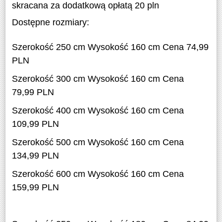
skracana za dodatkową opłatą 20 pln
Dostępne rozmiary:
Szerokość 250 cm Wysokość 160 cm Cena 74,99
PLN
Szerokość 300 cm Wysokość 160 cm Cena
79,99 PLN
Szerokość 400 cm Wysokość 160 cm Cena
109,99 PLN
Szerokość 500 cm Wysokość 160 cm Cena
134,99 PLN
Szerokość 600 cm Wysokość 160 cm Cena
159,99 PLN