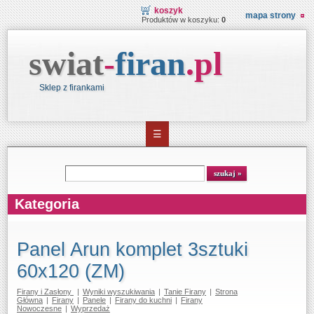
koszyk
mapa strony
Produktów w koszyku:
0
swiat
-
firan
.
pl
Sklep z firankami
☰
Wyszukiwarka
szukaj
Kategoria
Panel Arun komplet 3sztuki
60x120 (ZM)
Firany i Zasłony
|
Wyniki wyszukiwania
|
Tanie Firany
|
Strona
Główna
|
Firany
|
Panele
|
Firany do kuchni
|
Firany
Nowoczesne
|
Wyprzedaż