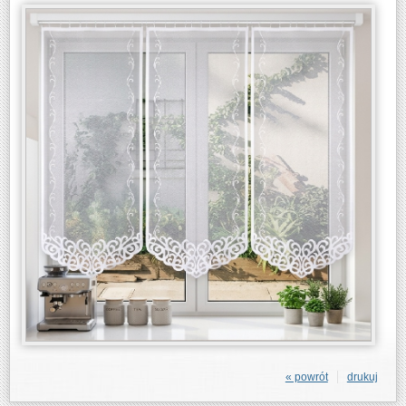
« powrót
drukuj