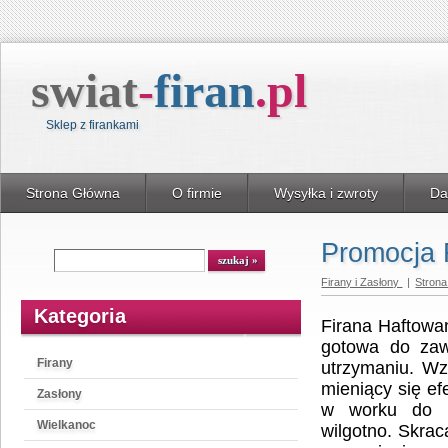
swiat
-
firan
.
pl
Sklep z firankami
Strona Główna
O firmie
Wysyłka i zwroty
Da
Promocja F
Wyszukiwarka
szukaj
Firany i Zasłony
|
Stron
Kategoria
Firana Haftowan
gotowa do zaw
Firany
utrzymaniu. Wz
mieniący się e
Zasłony
w worku do p
Wielkanoc
wilgotno. Skrac