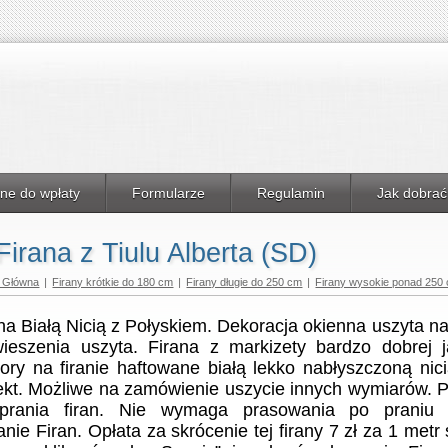
ne do wpłaty
Formularze
Regulamin
Jak dobrać
irana z Tiulu Alberta (SD)
a Główna
|
Firany krótkie do 180 cm
|
Firany długie do 250 cm
|
Firany wysokie ponad 250
a Białą Nicią z Połyskiem. Dekoracja okienna uszyta n
ieszenia uszyta. Firana z markizety bardzo dobrej 
ory na firanie haftowane białą lekko nabłyszczoną nic
fekt. Możliwe na zamówienie uszycie innych wymiarów. 
rania firan. Nie wymaga prasowania po praniu
anie Firan. Opłata za skrócenie tej firany 7 zł za 1 metr