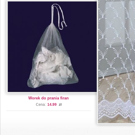
Worek do prania firan
Cena:
14.99
zł