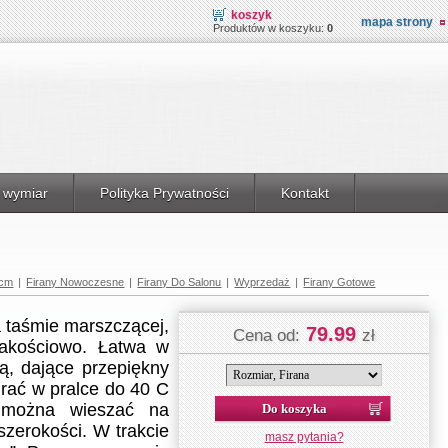
koszyk
mapa strony
Produktów w koszyku:
0
 wymiar
Polityka Prywatności
Kontakt
 cm
|
Firany Nowoczesne
|
Firany Do Salonu
|
Wyprzedaż
|
Firany Gotowe
a taśmie marszczącej,
79.99
Cena od:
zł
jakościowo. Łatwa w
ią, dające przepiękny
Prać w pralce do 40 C
Do koszyka
 można wieszać na
 szerokości. W trakcie
masz pytania?