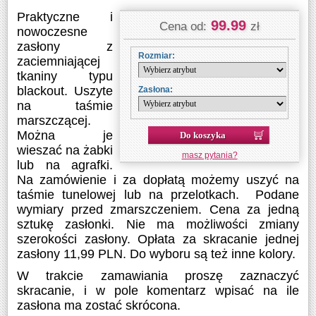
Praktyczne i
99.99
Cena od:
zł
nowoczesne
zasłony z
Rozmiar:
zaciemniającej
tkaniny typu
blackout. Uszyte
Zasłona:
na taśmie
marszczącej.
Do koszyka
Można je
wieszać na żabki
masz pytania?
lub na agrafki.
Na zamówienie i za dopłatą możemy uszyć na
taśmie tunelowej lub na przelotkach. Podane
wymiary przed zmarszczeniem. Cena za jedną
sztukę zasłonki. Nie ma możliwości zmiany
szerokości zasłony. Opłata za skracanie jednej
zasłony 11,99 PLN. Do wyboru są też inne kolory.
W trakcie zamawiania proszę zaznaczyć
skracanie, i w pole komentarz wpisać na ile
zasłona ma zostać skrócona.