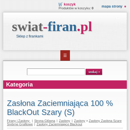
koszyk
mapa strony
Produktów w koszyku:
0
swiat
-
firan
.
pl
Sklep z firankami
☰
Wyszukiwarka
szukaj
Kategoria
Zasłona Zaciemniająca 100 %
BlackOut Szary (S)
Firany i Zasłony
|
Strona Główna
|
Zasłony
|
Zasłony
»
Zasłony Zasłona Szare
Srebrne Grafitowe
|
Zasłony Zaciemniające Blackout