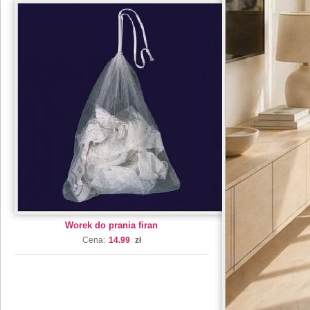
Worek do prania firan
Cena:
14.99
zł