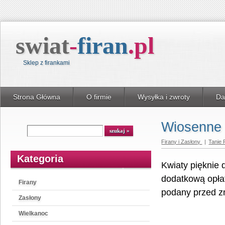
swiat
-
firan
.
pl
Sklep z firankami
Strona Główna
O firmie
Wysyłka i zwroty
Da
Wiosenne 
Wyszukiwarka
szukaj
Firany i Zasłony
|
Tanie 
Kategoria
Kwiaty pięknie 
dodatkową opłat
Firany
podany przed 
Zasłony
Wielkanoc