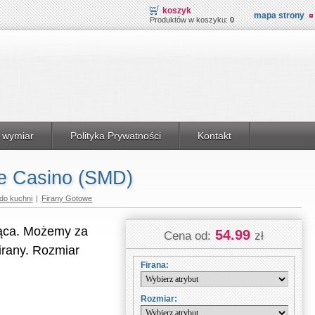
koszyk
mapa strony
Produktów w koszyku:
0
 wymiar
Polityka Prywatności
Kontakt
e Casino (SMD)
 do kuchni
|
Firany Gotowe
ząca. Możemy za
54.99
Cena od:
zł
irany. Rozmiar
Firana:
Rozmiar: