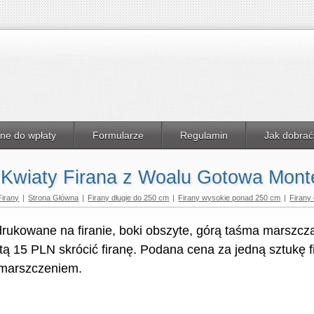
ne do wpłaty
Formularze
Regulamin
Jak dobrać
Kwiaty Firana z Woalu Gotowa Mont
Firany
|
Strona Główna
|
Firany długie do 250 cm
|
Firany wysokie ponad 250 cm
|
Firany
drukowane na firanie, boki obszyte, górą taśma marszc
ą 15 PLN skrócić firanę. Podana cena za jedną sztukę f
zmarszczeniem.