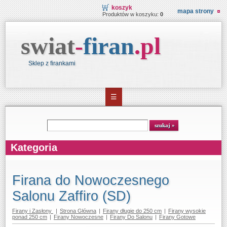
koszyk
mapa strony
Produktów w koszyku:
0
swiat
-
firan
.
pl
Sklep z firankami
☰
Wyszukiwarka
szukaj
Kategoria
Firana do Nowoczesnego
Salonu Zaffiro (SD)
Firany i Zasłony
|
Strona Główna
|
Firany długie do 250 cm
|
Firany wysokie
ponad 250 cm
|
Firany Nowoczesne
|
Firany Do Salonu
|
Firany Gotowe