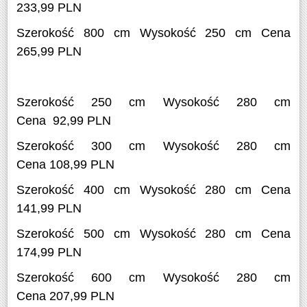
233,99 PLN
Szerokość 800 cm Wysokość 250 cm Cena
265,99 PLN
Szerokość 250 cm Wysokość 280 cm
Cena 92,99 PLN
Szerokość 300 cm Wysokość 280 cm
Cena 108,99 PLN
Szerokość 400 cm Wysokość 280 cm Cena
141,99 PLN
Szerokość 500 cm Wysokość 280 cm Cena
174,99 PLN
Szerokość 600 cm Wysokość 280 cm
Cena 207,99 PLN