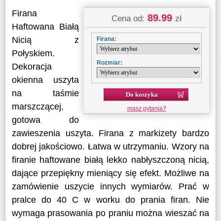
Firana
89.99
Cena od:
zł
Haftowana Białą
Nicią z
Firana:
Połyskiem.
Rozmiar:
Dekoracja
okienna uszyta
na taśmie
Do koszyka
marszczącej,
masz pytania?
gotowa do
zawieszenia uszyta. Firana z markizety bardzo
dobrej jakościowo. Łatwa w utrzymaniu. Wzory na
firanie haftowane białą lekko nabłyszczoną nicią,
dające przepiękny mieniący się efekt. Możliwe na
zamówienie uszycie innych wymiarów. Prać w
pralce do 40 C w worku do prania firan. Nie
wymaga prasowania po praniu można wieszać na