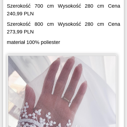
Szerokość 700 cm Wysokość 280 cm Cena
240,99 PLN
Szerokość 800 cm Wysokość 280 cm Cena
273,99 PLN
materiał 100% poliester