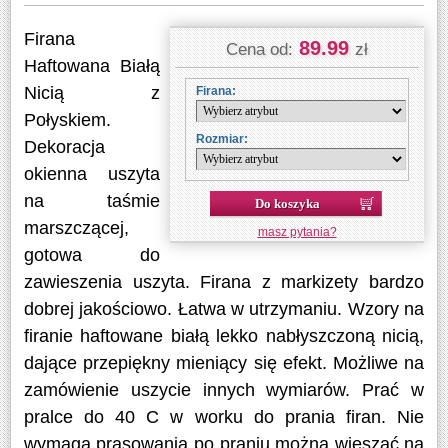
Firana
89.99
Cena od:
zł
Haftowana Białą
Nicią z
Firana:
Połyskiem.
Rozmiar:
Dekoracja
okienna uszyta
na taśmie
Do koszyka
marszczącej,
masz pytania?
gotowa do
zawieszenia uszyta. Firana z markizety bardzo
dobrej jakościowo. Łatwa w utrzymaniu. Wzory na
firanie haftowane białą lekko nabłyszczoną nicią,
dające przepiękny mieniący się efekt. Możliwe na
zamówienie uszycie innych wymiarów. Prać w
pralce do 40 C w worku do prania firan. Nie
wymaga prasowania po praniu można wieszać na