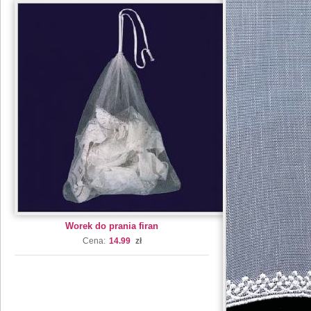
Worek do prania firan
Cena:
14.99
zł