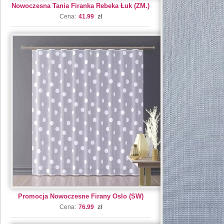
Nowoczesna Tania Firanka Rebeka Łuk (ZM.)
Cena:
41.99
zł
Promocja Nowoczesne Firany Oslo (SW)
Cena:
76.99
zł