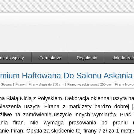
ne do wpłaty
Formularze
Regulamin
Jak dobrać
emium Haftowana Do Salonu Askania 
a Główna
|
Firany
|
Firany długie do 250 cm
|
Firany wysokie ponad 250 cm
|
Firany Nowo
a Białą Nicią z Połyskiem. Dekoracja okienna uszyta n
ieszenia uszyta. Firana z markizety bardzo dobrej 
ożliwe na zamówienie uszycie innych wymiarów. Prać
nia firan. Nie wymaga prasowania po praniu
anie Firan. Opłata za skrócenie tej firany 7 zł za 1 metr