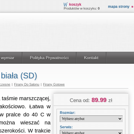
koszyk
mapa strony
Produktów w koszyku:
0
 wymiar
Polityka Prywatności
Kontakt
biała (SD)
czesne
|
Firany Do Salonu
|
Firany Gotowe
a taśmie marszczącej,
89.99
Cena od:
zł
jakościowo. Łatwa w
Rozmiar:
 w pralce do 40 C w
 można wieszać na
Serwis:
 szerokości. W trakcie