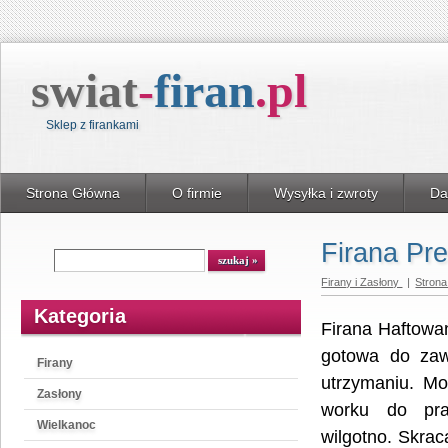
swiat
-
firan
.
pl
Sklep z firankami
Strona Główna
O firmie
Wysyłka i zwroty
Da
Firana Pr
Wyszukiwarka
szukaj
Firany i Zasłony
|
Stron
Kategoria
Firana Haftowan
gotowa do zaw
Firany
utrzymaniu. M
Zasłony
worku do pra
Wielkanoc
wilgotno. Skrac