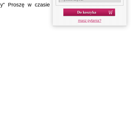
ny” Proszę w czasie
Do koszyka
masz pytania?