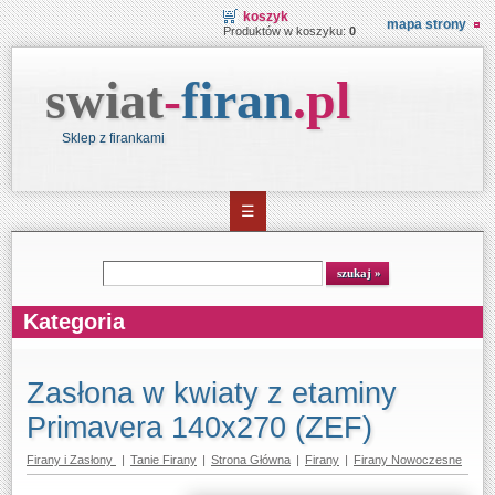
koszyk
mapa strony
Produktów w koszyku:
0
swiat
-
firan
.
pl
Sklep z firankami
☰
Wyszukiwarka
szukaj
Kategoria
Zasłona w kwiaty z etaminy
Primavera 140x270 (ZEF)
Firany i Zasłony
|
Tanie Firany
|
Strona Główna
|
Firany
|
Firany Nowoczesne