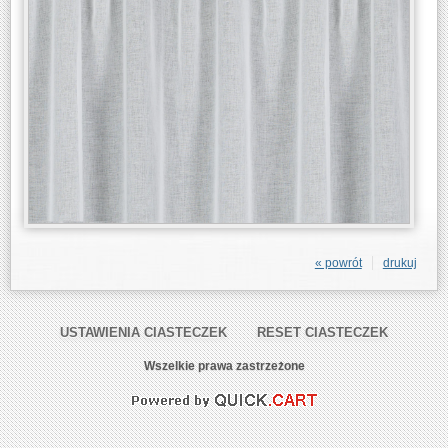
« powrót
drukuj
USTAWIENIA CIASTECZEK
RESET CIASTECZEK
Wszelkie prawa zastrzeżone