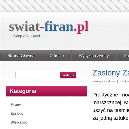
swiat
-
firan
.
pl
Sklep z firankami
Strona Główna
O firmie
Wysyłka i zwroty
Da
Zasłony Z
Wyszukiwarka
szukaj
Firany i Zasłony
|
Zasło
Kategoria
Praktyczne i no
marszczącej. Mo
Firany
uszyć na taśmi
Zasłony
za jedną sztukę
Wielkanoc