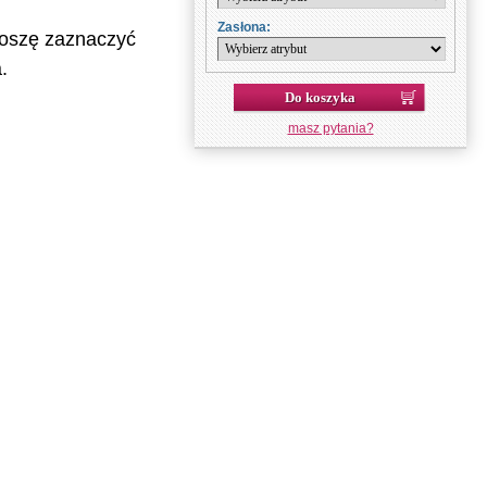
Zasłona:
roszę zaznaczyć
.
Do koszyka
masz pytania?