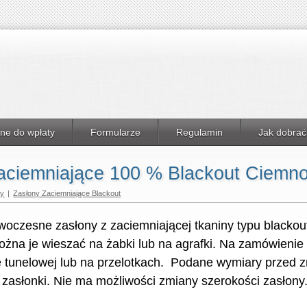
ne do wpłaty
Formularze
Regulamin
Jak dobrać
aciemniające 100 % Blackout Ciemno
ny
|
Zasłony Zaciemniające Blackout
woczesne zasłony z zaciemniającej tkaniny typu blackou
żna je wieszać na żabki lub na agrafki. Na zamówienie
e tunelowej lub na przelotkach. Podane wymiary przed
 zasłonki. Nie ma możliwości zmiany szerokości zasłony