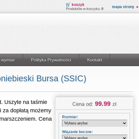
koszyk
mapa strony
Produktów w koszyku:
0
 wymiar
Polityka Prywatności
Kontakt
niebieski Bursa (SSIC)
t. Uszyte na taśmie
99.99
Cena od:
zł
 i za dopłatą możemy
Rozmiar:
 zmarszczeniem. Cena
.
Wiązanie boczne: