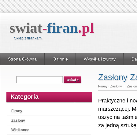
swiat
-
firan
.
pl
Sklep z firankami
Strona Główna
O firmie
Wysyłka i zwroty
Da
Zasłony Z
Wyszukiwarka
szukaj
Firany i Zasłony
|
Zasło
Kategoria
Praktyczne i no
marszczącej. Mo
Firany
uszyć na taśmi
Zasłony
za jedną sztukę
Wielkanoc