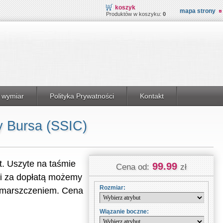
koszyk
mapa strony
Produktów w koszyku:
0
 wymiar
Polityka Prywatności
Kontakt
y Bursa (SSIC)
t. Uszyte na taśmie
99.99
Cena od:
zł
 i za dopłatą możemy
Rozmiar:
 zmarszczeniem. Cena
.
Wiązanie boczne: