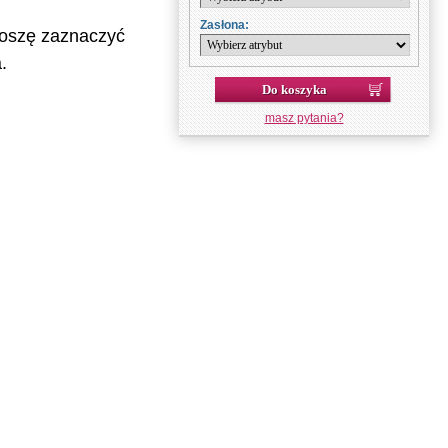
Zasłona:
roszę zaznaczyć
.
Do koszyka
masz pytania?