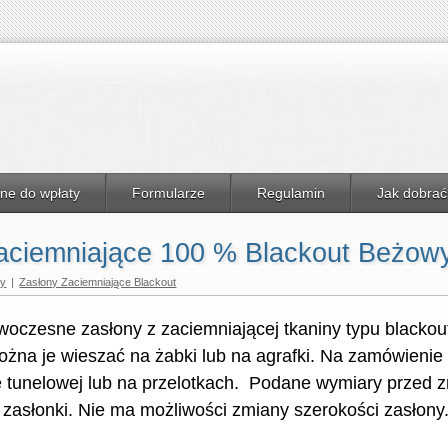
ne do wpłaty
Formularze
Regulamin
Jak dobrać
aciemniające 100 % Blackout Beżow
ny
|
Zasłony Zaciemniające Blackout
woczesne zasłony z zaciemniającej tkaniny typu blackou
żna je wieszać na żabki lub na agrafki. Na zamówienie
e tunelowej lub na przelotkach. Podane wymiary przed
 zasłonki. Nie ma możliwości zmiany szerokości zasłony