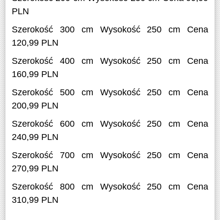
PLN
Szerokość 300 cm Wysokość 250 cm Cena
120,99 PLN
Szerokość 400 cm Wysokość 250 cm Cena
160,99 PLN
Szerokość 500 cm Wysokość 250 cm Cena
200,99 PLN
Szerokość 600 cm Wysokość 250 cm Cena
240,99 PLN
Szerokość 700 cm Wysokość 250 cm Cena
270,99 PLN
Szerokość 800 cm Wysokość 250 cm Cena
310,99 PLN