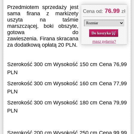
Przedmiotem sprzedaży jest
76.99
Cena od:
zł
sama firana z markizety
uszyta na taśmie
marszczącej, boki obszyte,
gotowa do
Do koszyka
zawieszenia. Firana skracana
masz pytania?
za dodatkową opłatą 20 PLN.
Szerokość 300 cm Wysokość 150 cm Cena 76,99
PLN
Szerokość 300 cm Wysokość 160 cm Cena 77,99
PLN
Szerokość 300 cm Wysokość 180 cm Cena 79,99
PLN
Szerokość 200 cm Wysokość 250 cm Cena 99,99