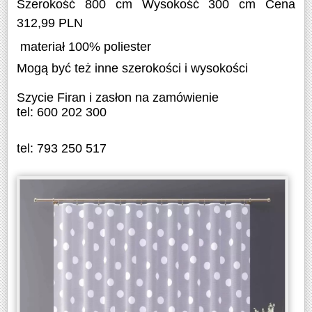
Szerokość 800 cm Wysokość 300 cm Cena
312,99 PLN
materiał 100% poliester
Mogą być też inne szerokości i wysokości
Szycie Firan i zasłon na zamówienie
tel: 600 202 300
tel: 793 250 517